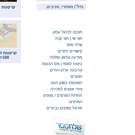
נדל"ן מסחרי, מניבים,
קרקעות ח
תמא, פינוי בינוי
קישורים חיוניים
תוכנה לניהול עסק
תווי שי | תווי קניה
שלח מסר
קישורים חיוניים
מודיעין טלפון וסלולר
100יחידות
ביטוח לאומי | מס הכנסה
טריבונה ערוץ החיים
הטובים
השקעות בשוק ההון
ציורי אמנים למכירה
תחרות המרצים / מועדון
המרצים
פורטל ספקים נבחרים