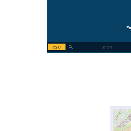
En
תווי שי
מידעון
עסקים SMB