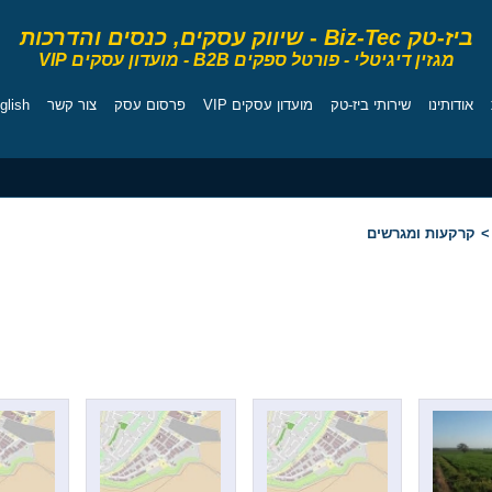
ביז-טק Biz-Tec
-
שיווק עסקים, כנסים והדרכות
מגזין דיגיטלי - פורטל ספקים B2B - מועדון עסקים VIP
אודותינו
שירותי ביז-טק
מועדון עסקים VIP
פרסום עסק
צור קשר
glish
יועצים
מרכז המרצים
קורסים
מגזין
ספרי ניהול
>
קרקעות ומגרשים
 ומגרשים